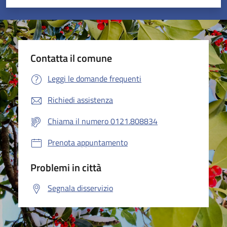
Valuta 1 stelle su 5
Valuta 2 stelle su 5
Valuta 3 stelle su 5
Valuta 4 stelle su 5
Valuta 5 stelle su 5
Contatta il comune
Leggi le domande frequenti
Richiedi assistenza
Chiama il numero 0121.808834
Prenota appuntamento
Problemi in città
Segnala disservizio