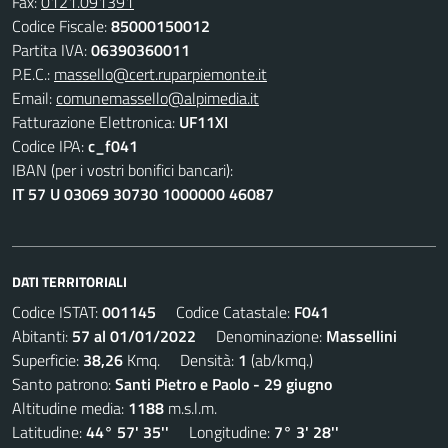
Fax:
0121.091391
Codice Fiscale:
85000150012
Partita IVA:
06390360011
P.E.C.:
massello@cert.ruparpiemonte.it
Email:
comunemassello@alpimedia.it
Fatturazione Elettronica:
UF11XI
Codice IPA:
c_f041
IBAN (per i vostri bonifici bancari):
IT 57 U 03069 30730 1000000 46087
DATI TERRITORIALI
Codice ISTAT:
001145
Codice Catastale:
F041
Abitanti:
57 al 01/01/2022
Denominazione:
Massellini
Superficie:
38,26
Kmq. Densità:
1
(ab/kmq.)
Santo patrono:
Santi Pietro e Paolo - 29 giugno
Altitudine media:
1188
m.s.l.m.
Latitudine:
44° 57' 35''
Longitudine:
7° 3' 28''