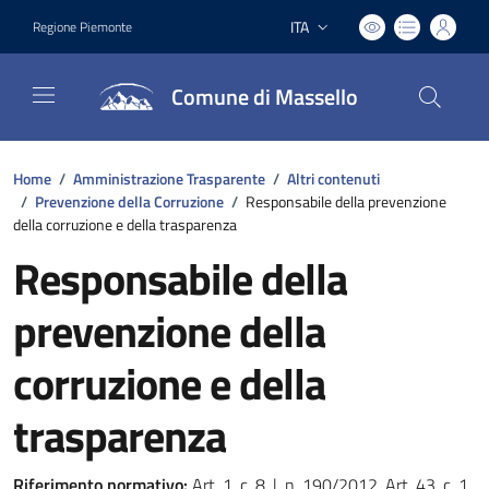
ITA
Regione Piemonte
Lingua attiva:
Comune di Massello
Home
/
Amministrazione Trasparente
/
Altri contenuti
/
Prevenzione della Corruzione
/
Responsabile della prevenzione
della corruzione e della trasparenza
Responsabile della
prevenzione della
corruzione e della
trasparenza
Riferimento normativo:
Art. 1, c. 8, l. n. 190/2012, Art. 43, c. 1,