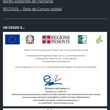
Borghi sostenibili del Piemonte
RECOSOL - Rete dei Comuni solidali
UN GRAZIE A...