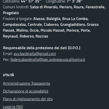
Latitudine:
44° 57' 35''
Longitudine:
7° 3' 28''
Comuni limitrofi:
Salza di Pinerolo, Perrero, Roure, Fenestrelle,
Pragelato
Frazioni e borgate:
Aiasse, Balziglia, Brua La Comba,
Campolasalza, Centrale, Ciaberso, Grangiadidiero, Grosso
Passet, Molino, Occie, Piccolo Passet, Porince, Porte,
Reynaud, Roberso, Roccias
Responsabile della protezione dei dati (D.P.O.)
Email:
avv.bardinella@gmail.com
Pec:
federicabardinella@pec.ordineavvocatitorino.it
UTILITÀ
Amministrazione Trasparente
Dichiarazione di accessibilità
Piano di miglioramento del sito
Leggi le FAQ