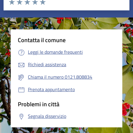
Valuta da 1 a 5 stelle la pagina
Valuta 1 stelle su 5
Valuta 2 stelle su 5
Valuta 3 stelle su 5
Valuta 4 stelle su 5
Valuta 5 stelle su 5
Contatta il comune
Leggi le domande frequenti
Richiedi assistenza
Chiama il numero 0121.808834
Prenota appuntamento
Problemi in città
Segnala disservizio