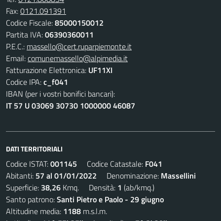
Fax:
0121.091391
Codice Fiscale:
85000150012
Partita IVA:
06390360011
P.E.C.:
massello@cert.ruparpiemonte.it
Email:
comunemassello@alpimedia.it
Fatturazione Elettronica:
UF11XI
Codice IPA:
c_f041
IBAN (per i vostri bonifici bancari):
IT 57 U 03069 30730 1000000 46087
DATI TERRITORIALI
Codice ISTAT:
001145
Codice Catastale:
F041
Abitanti:
57 al 01/01/2022
Denominazione:
Massellini
Superficie:
38,26
Kmq. Densità:
1
(ab/kmq.)
Santo patrono:
Santi Pietro e Paolo - 29 giugno
Altitudine media:
1188
m.s.l.m.