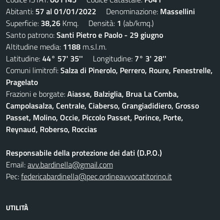
Abitanti:
57 al 01/01/2022
Denominazione:
Massellini
Superficie:
38,26
Kmq. Densità:
1
(ab/kmq.)
Santo patrono:
Santi Pietro e Paolo - 29 giugno
Altitudine media:
1188
m.s.l.m.
Latitudine:
44° 57' 35''
Longitudine:
7° 3' 28''
Comuni limitrofi:
Salza di Pinerolo, Perrero, Roure, Fenestrelle,
Pragelato
Frazioni e borgate:
Aiasse, Balziglia, Brua La Comba,
Campolasalza, Centrale, Ciaberso, Grangiadidiero, Grosso
Passet, Molino, Occie, Piccolo Passet, Porince, Porte,
Reynaud, Roberso, Roccias
Responsabile della protezione dei dati (D.P.O.)
Email:
avv.bardinella@gmail.com
Pec:
federicabardinella@pec.ordineavvocatitorino.it
UTILITÀ