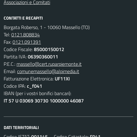
Associazioni e Comitati
CONTATTI E RECAPITI
Borgata Roberso, 1 - 10060 Massello (TO)
Tel:
0121.808834
Fax:
0121.091391
Codice Fiscale:
85000150012
Partita IVA:
06390360011
P.E.C.:
massello@cert.ruparpiemonte.it
Email:
comunemassello@alpimedia.it
Fatturazione Elettronica:
UF11XI
Codice IPA:
c_f041
IBAN (per i vostri bonifici bancari):
IT 57 U 03069 30730 1000000 46087
DATI TERRITORIALI
Codice ISTAT:
001145
Codice Catastale:
F041