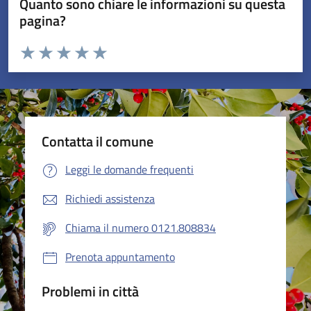
Quanto sono chiare le informazioni su questa
pagina?
Valuta da 1 a 5 stelle la pagina
Valuta 1 stelle su 5
Valuta 2 stelle su 5
Valuta 3 stelle su 5
Valuta 4 stelle su 5
Valuta 5 stelle su 5
Contatta il comune
Leggi le domande frequenti
Richiedi assistenza
Chiama il numero 0121.808834
Prenota appuntamento
Problemi in città