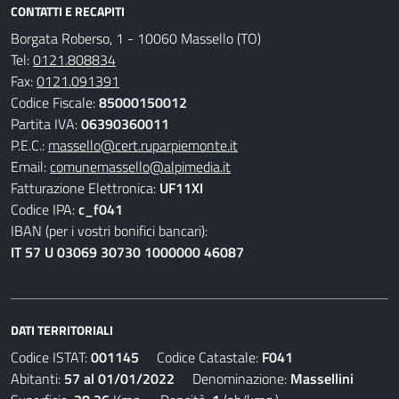
CONTATTI E RECAPITI
Borgata Roberso, 1 - 10060 Massello (TO)
Tel:
0121.808834
Fax:
0121.091391
Codice Fiscale:
85000150012
Partita IVA:
06390360011
P.E.C.:
massello@cert.ruparpiemonte.it
Email:
comunemassello@alpimedia.it
Fatturazione Elettronica:
UF11XI
Codice IPA:
c_f041
IBAN (per i vostri bonifici bancari):
IT 57 U 03069 30730 1000000 46087
DATI TERRITORIALI
Codice ISTAT:
001145
Codice Catastale:
F041
Abitanti:
57 al 01/01/2022
Denominazione:
Massellini