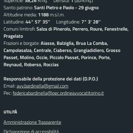
Superficie:
38,26
Kmq. Densità:
1
(ab/kmq.)
Santo patrono:
Santi Pietro e Paolo - 29 giugno
Altitudine media:
1188
m.s.l.m.
Latitudine:
44° 57' 35''
Longitudine:
7° 3' 28''
Comuni limitrofi:
Salza di Pinerolo, Perrero, Roure, Fenestrelle,
Pragelato
Frazioni e borgate:
Aiasse, Balziglia, Brua La Comba,
Campolasalza, Centrale, Ciaberso, Grangiadidiero, Grosso
Passet, Molino, Occie, Piccolo Passet, Porince, Porte,
Reynaud, Roberso, Roccias
Responsabile della protezione dei dati (D.P.O.)
Email:
avv.bardinella@gmail.com
Pec:
federicabardinella@pec.ordineavvocatitorino.it
UTILITÀ
Amministrazione Trasparente
Dichiarazione di accessibilità