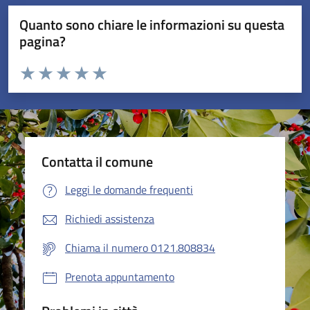
Quanto sono chiare le informazioni su questa
pagina?
Valuta da 1 a 5 stelle la pagina
Valuta 1 stelle su 5
Valuta 2 stelle su 5
Valuta 3 stelle su 5
Valuta 4 stelle su 5
Valuta 5 stelle su 5
Contatta il comune
Leggi le domande frequenti
Richiedi assistenza
Chiama il numero 0121.808834
Prenota appuntamento