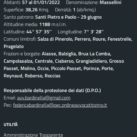
Abitanti:
57 al 01/01/2022
Denominazione:
Massellini
Superficie:
38,26
Kmq. Densità:
1
(ab/kmq.)
Santo patrono:
Santi Pietro e Paolo - 29 giugno
Altitudine media:
1188
m.s.l.m.
Latitudine:
44° 57' 35''
Longitudine:
7° 3' 28''
Comuni limitrofi:
Salza di Pinerolo, Perrero, Roure, Fenestrelle,
Pragelato
Frazioni e borgate:
Aiasse, Balziglia, Brua La Comba,
Campolasalza, Centrale, Ciaberso, Grangiadidiero, Grosso
Passet, Molino, Occie, Piccolo Passet, Porince, Porte,
Reynaud, Roberso, Roccias
Responsabile della protezione dei dati (D.P.O.)
Email:
avv.bardinella@gmail.com
Pec:
federicabardinella@pec.ordineavvocatitorino.it
UTILITÀ
Amministrazione Trasparente