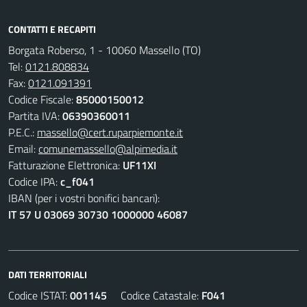
CONTATTI E RECAPITI
Borgata Roberso, 1 - 10060 Massello (TO)
Tel:
0121.808834
Fax:
0121.091391
Codice Fiscale:
85000150012
Partita IVA:
06390360011
P.E.C.:
massello@cert.ruparpiemonte.it
Email:
comunemassello@alpimedia.it
Fatturazione Elettronica:
UF11XI
Codice IPA:
c_f041
IBAN (per i vostri bonifici bancari):
IT 57 U 03069 30730 1000000 46087
DATI TERRITORIALI
Codice ISTAT:
001145
Codice Catastale:
F041