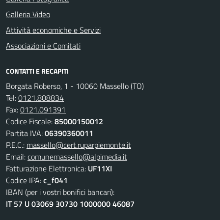
Galleria Video
Attività economiche e Servizi
Associazioni e Comitati
CONTATTI E RECAPITI
Borgata Roberso, 1 - 10060 Massello (TO)
Tel:
0121.808834
Fax:
0121.091391
Codice Fiscale:
85000150012
Partita IVA:
06390360011
P.E.C.:
massello@cert.ruparpiemonte.it
Email:
comunemassello@alpimedia.it
Fatturazione Elettronica:
UF11XI
Codice IPA:
c_f041
IBAN (per i vostri bonifici bancari):
IT 57 U 03069 30730 1000000 46087