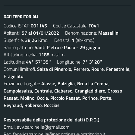
DATI TERRITORIALI
Codice ISTAT:
001145
Codice Catastale:
F041
Abitanti:
57 al 01/01/2022
Denominazione:
Massellini
Superficie:
38,26
Kmq. Densità:
1
(ab/kmq.)
Santo patrono:
Santi Pietro e Paolo - 29 giugno
Altitudine media:
1188
m.s.l.m.
Latitudine:
44° 57' 35''
Longitudine:
7° 3' 28''
Comuni limitrofi:
Salza di Pinerolo, Perrero, Roure, Fenestrelle,
Pragelato
Frazioni e borgate:
Aiasse, Balziglia, Brua La Comba,
Campolasalza, Centrale, Ciaberso, Grangiadidiero, Grosso
Passet, Molino, Occie, Piccolo Passet, Porince, Porte,
Reynaud, Roberso, Roccias
Responsabile della protezione dei dati (D.P.O.)
Email:
avv.bardinella@gmail.com
Pec:
federicabardinella@pec.ordineavvocatitorino.it