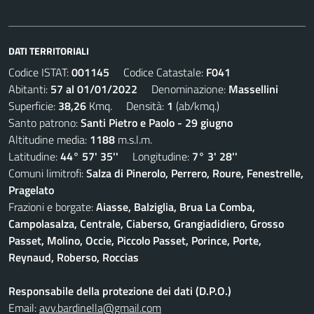
DATI TERRITORIALI
Codice ISTAT:
001145
Codice Catastale:
F041
Abitanti:
57 al 01/01/2022
Denominazione:
Massellini
Superficie:
38,26
Kmq. Densità:
1
(ab/kmq.)
Santo patrono:
Santi Pietro e Paolo - 29 giugno
Altitudine media:
1188
m.s.l.m.
Latitudine:
44° 57' 35''
Longitudine:
7° 3' 28''
Comuni limitrofi:
Salza di Pinerolo, Perrero, Roure, Fenestrelle,
Pragelato
Frazioni e borgate:
Aiasse, Balziglia, Brua La Comba,
Campolasalza, Centrale, Ciaberso, Grangiadidiero, Grosso
Passet, Molino, Occie, Piccolo Passet, Porince, Porte,
Reynaud, Roberso, Roccias
Responsabile della protezione dei dati (D.P.O.)
Email:
avv.bardinella@gmail.com