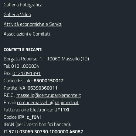
Galleria Fotografica
Galleria Video
Attività economiche e Servizi
Associazioni e Comitati
CONTATTI E RECAPITI
Borgata Roberso, 1 - 10060 Massello (TO)
Tel:
0121.808834
Fax:
0121.091391
Codice Fiscale:
85000150012
Partita IVA:
06390360011
P.E.C.:
massello@cert.ruparpiemonte.it
Email:
comunemassello@alpimedia.it
Fatturazione Elettronica:
UF11XI
Codice IPA:
c_f041
IBAN (per i vostri bonifici bancari):
IT 57 U 03069 30730 1000000 46087