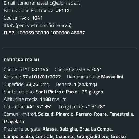
Email:
comunemassello@alpimedia.it
Fatturazione Elettronica:
UF11XI
Codice IPA:
c_f041
IBAN (per i vostri bonifici bancari):
IT 57 U 03069 30730 1000000 46087
DATI TERRITORIALI
Codice ISTAT:
001145
Codice Catastale:
F041
Abitanti:
57 al 01/01/2022
Denominazione:
Massellini
Superficie:
38,26
Kmq. Densità:
1
(ab/kmq.)
Santo patrono:
Santi Pietro e Paolo - 29 giugno
Altitudine media:
1188
m.s.l.m.
Latitudine:
44° 57' 35''
Longitudine:
7° 3' 28''
Comuni limitrofi:
Salza di Pinerolo, Perrero, Roure, Fenestrelle,
Pragelato
Frazioni e borgate:
Aiasse, Balziglia, Brua La Comba,
Campolasalza, Centrale, Ciaberso, Grangiadidiero, Grosso