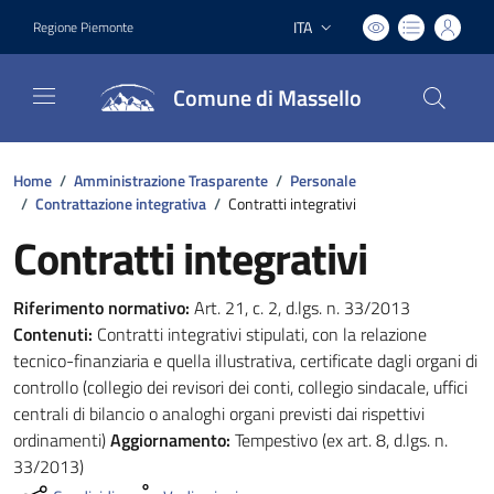
ITA
Regione Piemonte
Lingua attiva:
Comune di Massello
Home
/
Amministrazione Trasparente
/
Personale
/
Contrattazione integrativa
/
Contratti integrativi
Contratti integrativi
Riferimento normativo:
Art. 21, c. 2, d.lgs. n. 33/2013
Contenuti:
Contratti integrativi stipulati, con la relazione
tecnico-finanziaria e quella illustrativa, certificate dagli organi di
controllo (collegio dei revisori dei conti, collegio sindacale, uffici
centrali di bilancio o analoghi organi previsti dai rispettivi
ordinamenti)
Aggiornamento:
Tempestivo (ex art. 8, d.lgs. n.
33/2013)